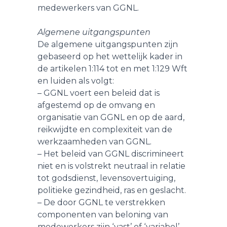
medewerkers van GGNL.
Algemene uitgangspunten
De algemene uitgangspunten zijn
gebaseerd op het wettelijk kader in
de artikelen 1:114 tot en met 1:129 Wft
en luiden als volgt:
– GGNL voert een beleid dat is
afgestemd op de omvang en
organisatie van GGNL en op de aard,
reikwijdte en complexiteit van de
werkzaamheden van GGNL.
– Het beleid van GGNL discrimineert
niet en is volstrekt neutraal in relatie
tot godsdienst, levensovertuiging,
politieke gezindheid, ras en geslacht.
– De door GGNL te verstrekken
componenten van beloning van
medewerkers zijn ‘vast’ of ‘variabel’.