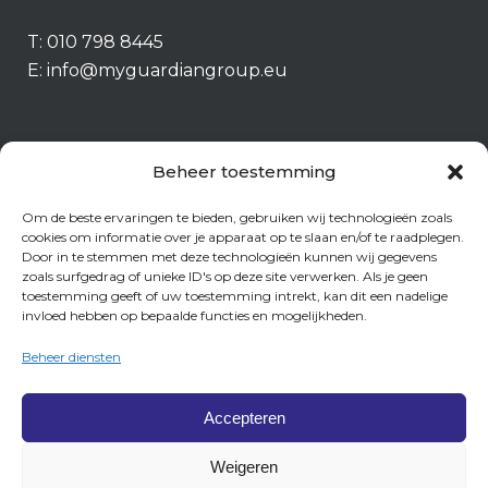
T:
010 798 8445
E:
info@myguardiangroup.eu
Beheer toestemming
Om de beste ervaringen te bieden, gebruiken wij technologieën zoals
cookies om informatie over je apparaat op te slaan en/of te raadplegen.
Door in te stemmen met deze technologieën kunnen wij gegevens
zoals surfgedrag of unieke ID's op deze site verwerken. Als je geen
toestemming geeft of uw toestemming intrekt, kan dit een nadelige
invloed hebben op bepaalde functies en mogelijkheden.
Fraudebeleid
Beheer diensten
Beloningsbeleid
Cookiebeleid
Accepteren
Privacy statement
Weigeren