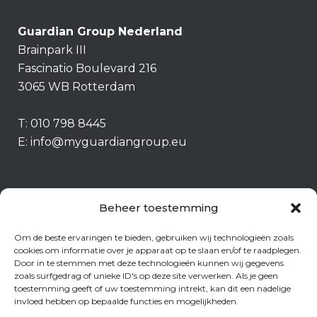
Guardian Group Nederland
Brainpark III
Fascinatio Boulevard 216
3065 WB Rotterdam
T:
010 798 8445
E:
info@myguardiangroup.eu
Beheer toestemming
Om de beste ervaringen te bieden, gebruiken wij technologieën zoals
cookies om informatie over je apparaat op te slaan en/of te raadplegen.
Door in te stemmen met deze technologieën kunnen wij gegevens
zoals surfgedrag of unieke ID's op deze site verwerken. Als je geen
toestemming geeft of uw toestemming intrekt, kan dit een nadelige
invloed hebben op bepaalde functies en mogelijkheden.
Fraudebeleid